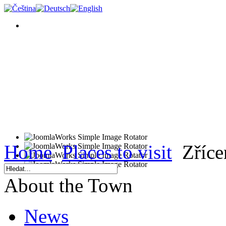
Home
Places to visit
Zříce
About the Town
News