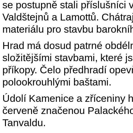
se postupně stali příslušníc
Valdštejnů a Lamottů. Chátrají
materiálu pro stavbu barokn
Hrad má dosud patrné obdéln
složitějšími stavbami, které
příkopy. Čelo předhradí opev
polookrouhlými baštami.
Údolí Kamenice a zříceniny 
červeně značenou Palackého
Tanvaldu.