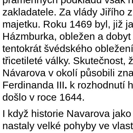
zakladatele. Za vlády Jiřího 
majetku. Roku 1469 byl, již j
Házmburka, obležen a dobyt k
tentokrát švédského obležen
třicetileté války. Skutečnost
Návarova v okolí působili zn
Ferdinanda III
.
k rozhodnutí h
došlo v roce 1644.
I když historie Navarova jak
nastaly velké pohyby ve vlast