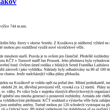
zákov
 výšce 744 m.nm.
olím řeky Jizery v okrese Semily. Z Kozákova je nádherný výhled na ro
isté mohou pro rozhlížení využít nové víceúčelové věže.
de mnohem starší. Pravda je to ovšem jen částečně. Předešlé rozhledny 
boru KČT v Turnově malíř Jan Prousek. Jeho představa byla vybudovat
avební fond. Ovšem úmrtí rodáka z blízkých Semil Františka Ladislava 
it zároveň i jako vyhlídka. Náklady byly odhadovány na 80 až 100 tisí
ou chatou. Jenže nadcházející válka plány překazila.
ektu na Kozákově se vrátila opět na pořad dne. Místní podnikatelé, turi
 období 20. let, dřevěná provizorní věž, vysoká cca 12 metrů. Plány n
. sv. války. Po válce byla v majetku různých tělovýchovných organizac
 splnění snu mnoha generací o postavení rozhledny. Armáda zde chtěla
ěma vyhlídkovými plošinami. KČT souhlasil a výstavba věže byla zaháje
, jsou umístěny antény. Turisté mohou po 120 schodech vystoupat na plo
áj a Orlické hory. Při dobré viditelnosti lze dohlédnout až na pražský 