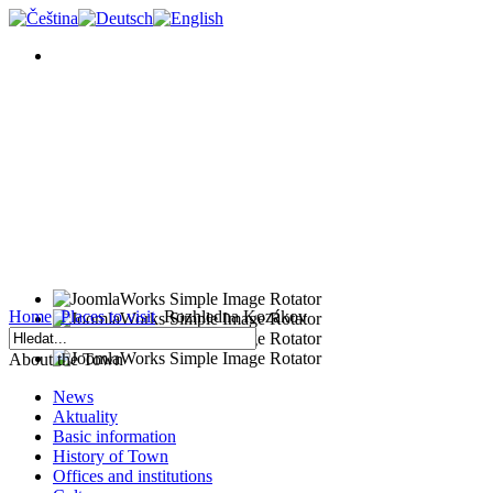
Home
Places to visit
Rozhledna Kozákov
About the Town
News
Aktuality
Basic information
History of Town
Offices and institutions