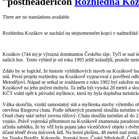
Rozhledna Ko
There are no translations available.
Rozhledna Kozákov se nachází na stejnomenném kopci v nadmořské
Kozákov (744 m) je výrazná dominantou Českého ráje. Tyčí se nad úd
našich hor. Tento výhled je od roku 1995 ještě krásnější, protože tur
Zdálo by se logické, že historie vyhlídkových staveb na Kozákově bu
snů. První projekt rozhledny na Kozákově vypracoval z pověření od
Metodějovi. Nápad se setkal se souhlasem a roku 1902 byl založen st
Kozákově na jeho počest mohylu. Ta měla být vysoká 28 metrů a slouž
KČT vrátil opět k původní myšlence, která by byla doplněna turistick
Válka skončila, vznikl samostatný stát a myšlenka stavby výletního obj
otevřena Riegrova chata. Podle některých pramenů sloužila turistům v
Osud chaty také nebyl zrovna růžový. Chata sloužila turistům až do 2
vojsko. Právě vojenská přítomnost na Kozákově znamenala paradoxně
učinila nabídku, že by věž byla pojata jako víceúčelový objekt s dv
účasti téměř dvou tisícovek lidí. Na horní plošinu, 48 metrů nad zemí
lze Trosky,Bezděz, Krkonoše, Jizerské hory, České Středohoří, Český r