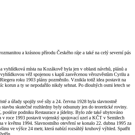
zmanitou a krásnou přírodu Českého ráje a také na celý severní pás
a vyhlídková místa na Kozákově byla jen v oblasti návrhů, plánů a
 vyhlídkovou věž spojenou s kaplí zasvěcenou věrozvěstům Cyrilu a
Riegera roku 1903 plány pozměnilo. Vznikla totiž idea postavit na
c korun a ty se nepodařilo nikdy sehnat. Po dlouhých osmi letech se
sté a úřady spojily své síly a 24. června 1928 byla slavnostně
a stavbu skutečné rozhledny byly odsunuty jen do teoretické roviny.
í, posléze podniku Restaurace a jídelny. Bylo zde také ubytováno
 v roce 1993 postavit vojenský spojovací uzel a KČT v Semilech
na v květnu 1994. Slavnostního otevření se konalo 22. dubna 1995 za
šinu ve výšce 24 metr, která nabízí rozsáhlý kruhový výhled. Spatřit
Petřín