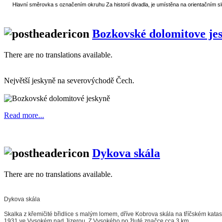
Hlavní směrovka s označením okruhu Za historií divadla, je umístěna na orientačním s
Bozkovské dolomitove je
There are no translations available.
Největší jeskyně na severovýchodě Čech.
Read more...
Dykova skála
There are no translations available.
Dykova skála
Skalka z křemičité břidlice s malým lomem, dříve Kobrova skála na tříčském kata
1931 ve Vysokém nad Jizerou. Z Vysokého po žluté značce cca 3 km.