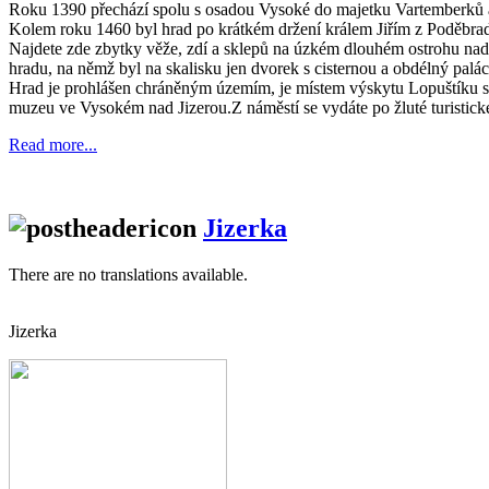
Roku 1390 přechází spolu s osadou Vysoké do majetku Vartemberků a
Kolem roku 1460 byl hrad po krátkém držení králem Jiřím z Poděbra
Najdete zde zbytky věže, zdí a sklepů na úzkém dlouhém ostrohu nad 
hradu, na němž byl na skalisku jen dvorek s cisternou a obdélný palác
Hrad je prohlášen chráněným územím, je místem výskytu Lopuštíku 
muzeu ve Vysokém nad Jizerou.Z náměstí se vydáte po žluté turistick
Read more...
Jizerka
There are no translations available.
Jizerka