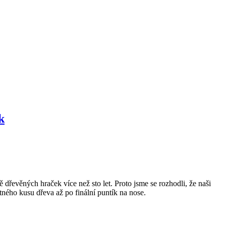
k
 dřevěných hraček více než sto let. Proto jsme se rozhodli, že naši
ného kusu dřeva až po finální puntík na nose.