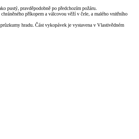
jako pustý, pravděpodobně po předchozím požáru.
, chráněného příkopem a válcovou věží v čele, a malého vnitřního
é průzkumy hradu. Část vykopávek je vystavena v Vlastivědném