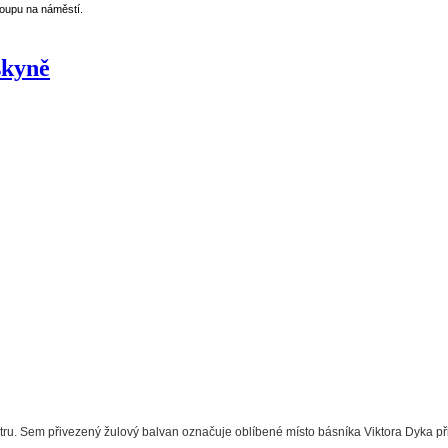
loupu na náměstí.
skyně
stru. Sem přivezený žulový balvan označuje oblíbené místo básníka Viktora Dyka př