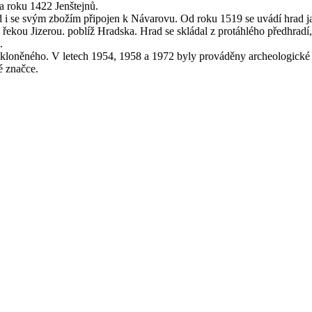
 roku 1422 Jenštejnů.
d i se svým zbožím připojen k Návarovu. Od roku 1519 se uvádí hrad 
řekou Jizerou. poblíž Hradska. Hrad se skládal z protáhlého předhradí
.
skloněného. V letech 1954, 1958 a 1972 byly prováděny archeologick
é značce.