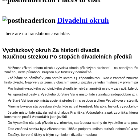
Divadelní okruh
There are no translations available.
Vycházkový okruh Za historií divadla
Naučnou stezkou Po stopách divadelních předků
Možnost zřízení tohoto okruhu vyvolala shoda příznivých okolností - na necelých tře
značení, vede půvabnou krajinou a je turisticky nenáročná.
Začínáme na náměstí v jeho horním levém, t.j. západním rohu, kde v zahradě zbourané
hrálo divadlo. Nejprve v přízemí, v obecním šenku, později ve větší místnosti v prvním pa
Pro historii vysockého ochotnického divadla je nejvýznamnější místo v zahradě, kde do 
Asi uprostřed cesty z Vysokého do Staré Vsi je místo, kde stávala pravděpodobně již 
Ve Staré Vsi jsou pak místa spojená především s osobou a dílem Petruškova vrstevník
Mineme bývalou staroveskou školu, kde učíval František Mařatka, historik vysockého diva
Je zde místo, kde stávala rodná chalupa Františka Vodseďálka a pak zvonička, kterou
konstrukce použil Vodseďálek jako jeviště.
Do Vysokého nás pak přivede tzv. trhovice, stará cesta na trhy do Vysokého a na pou
Tato značená stezka byla zřízena roku 1986 s podporou města, turistů, ochotníků a s
Značky: červené šipky s bílým symbolem divadla - maskou