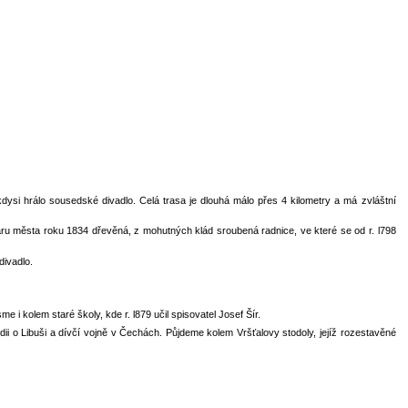
dysi hrálo sousedské divadlo. Celá trasa je dlouhá málo přes 4 kilometry a má zvláštní
áru města roku 1834 dřevěná, z mohutných klád sroubená radnice, ve které se od r. l798
divadlo.
i kolem staré školy, kde r. l879 učil spisovatel Josef Šír.
i o Libuši a dívčí vojně v Čechách. Půjdeme kolem Vršťalovy stodoly, jejíž rozestavěné