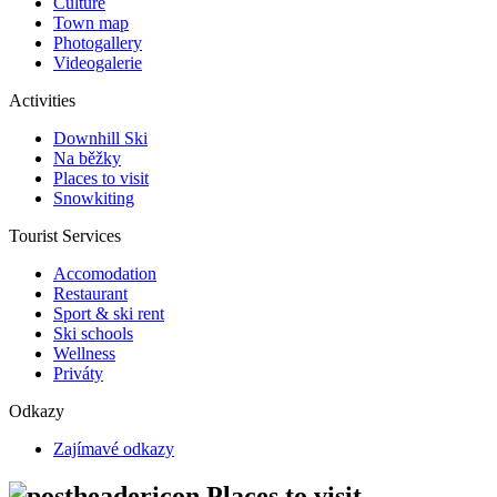
Culture
Town map
Photogallery
Videogalerie
Activities
Downhill Ski
Na běžky
Places to visit
Snowkiting
Tourist Services
Accomodation
Restaurant
Sport & ski rent
Ski schools
Wellness
Priváty
Odkazy
Zajímavé odkazy
Places to visit