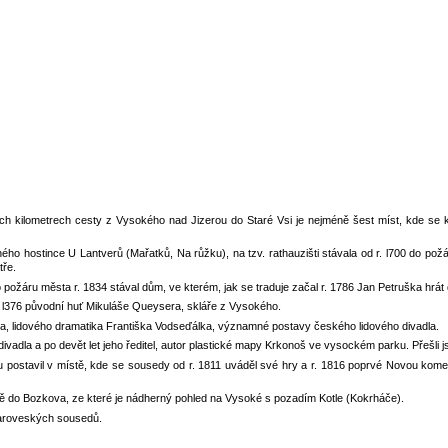
ch kilometrech cesty z Vysokého nad Jizerou do Staré Vsi je nejméně šest míst, kde se k
ho hostince U Lantverů (Mařatků, Na růžku), na tzv. rathauzišti stávala od r. l700 do pož
tře.
požáru města r. 1834 stával dům, ve kterém, jak se traduje začal r. 1786 Jan Petruška hrát 
r. l376 původní huť Mikuláše Queysera, skláře z Vysokého.
a, lidového dramatika Františka Vodseďálka, významné postavy českého lidového divadla.
dla a po devět let jeho ředitel, autor plastické mapy Krkonoš ve vysockém parku. Přešli jsme 
 postavil v místě, kde se sousedy od r. 1811 uváděl své hry a r. 1816 poprvé Novou komedi
tě do Bozkova, ze které je nádherný pohled na Vysoké s pozadím Kotle (Kokrháče).
taroveských sousedů.