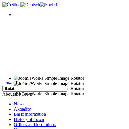
Home
Places to visit
About the Town
News
Aktuality
Basic information
History of Town
Offices and institutions