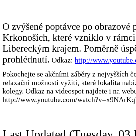
O zvýšené poptávce po obrazové p
Krkonoších,
které vzniklo v rámc
Libereckým krajem.
Poměrně úspě
prohlédnutí.
Odkaz:
http://www.youtub
Pokochejte se akčními záběry z nejvyšších če
relaxační možnosti vyžití, které lokalita nab
kolegy. Odkaz na videospot najdete i na web
http://www.youtube.com/watch?v=x9NArKq
Last Updated (Tuesday, 03