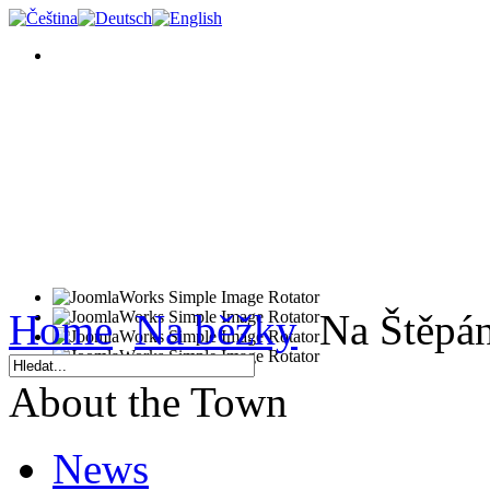
Home
Na běžky
Na Štěpá
About the Town
News