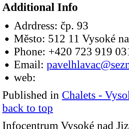
Additional Info
Adrdress:
čp. 93
Město:
512 11 Vysoké na
Phone:
+420 723 919 03
Email:
pavelhlavac@sez
web:
Published in
Chalets - Vyso
back to top
Infocentrum Vysoké nad Ji