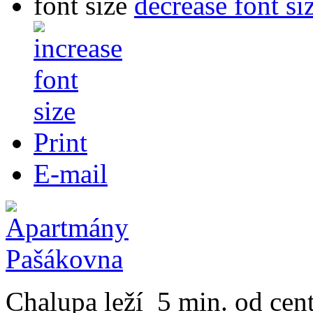
font size
decrease font si
Print
E-mail
Chalupa leží 5 min. od cen