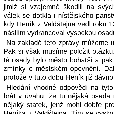
jimiž si vzájemně škodili na sv
válek se dotkla i nístějského panstv
kdy Heník z Valdštejna vedl roku 1
násilím vydrancoval vysockou osad
Na základě této zprávy můžeme u
Pak si však musíme položit otázku,
té osady bylo město bohatší a pak
zmínky o městském opevnění. Další
protože v tuto dobu Heník již dávno 
Hledání vhodné odpovědi na tyto
brát v úvahu, že tu nějaká osada m
nějaký statek, jenž mohl dobře pr
Heníka z Valdštejna. Tím se vyskyt