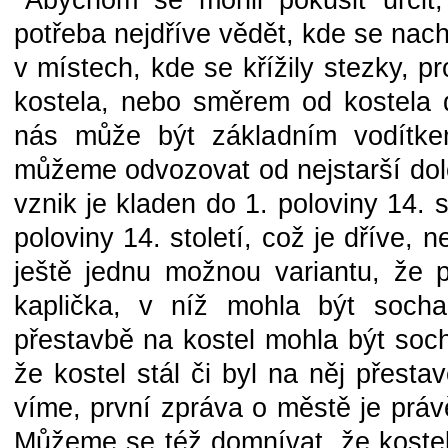
Abychom se mohli pokusit určit
potřeba nejdříve vědět, kde se nach
v místech, kde se křížily stezky, p
kostela, nebo směrem od kostela 
nás může být základním vodítkem
můžeme odvozovat od nejstarší dol
vznik je kladen do 1. poloviny 14. s
poloviny 14. století, což je dříve,
ještě jednu možnou variantu, že 
kaplička, v níž mohla být socha
přestavbě na kostel mohla být so
že kostel stál či byl na něj přesta
víme, první zpráva o městě je práv
Můžeme se též domnívat, že kostel 