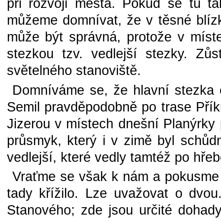
při rozvoji města. Pokud se tu 
můžeme domnívat, že v těsné blízk
může být správná, protože v míste
stezkou tzv. vedlejší stezky. Zů
světelného stanoviště.
Domníváme se, že hlavní stezka ex
Semil pravděpodobně po trase Přík
Jizerou v místech dnešní Planýrky
průsmyk, který i v zimě byl schůd
vedlejší, které vedly tamtéž po hře
Vraťme se však k nám a pokusme se 
tady křížilo. Lze uvažovat o dvo
Stanového; zde jsou určité dohady