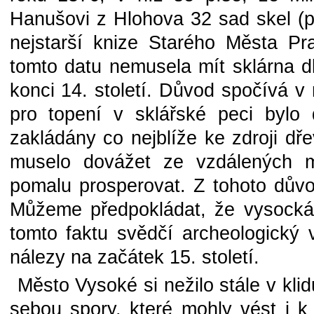
Hanušovi z Hlohova 32 sad skel (pa
nejstarší knize Starého Města P
tomto datu nemusela mít sklárna dl
konci 14. století. Důvod spočívá v
pro topení v sklářské peci bylo 
zakládány co nejblíže ke zdroji dř
muselo dovážet ze vzdálených mí
pomalu prosperovat. Z tohoto důvo
Můžeme předpokládat, že vysocká 
tomto faktu svědčí archeologický v
nálezy na začátek 15. století.
Město Vysoké si nežilo stále v klid
sebou spory, které mohly vést i 