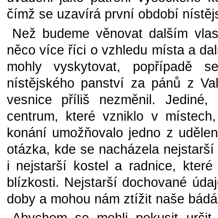
čímž se uzavírá první období nístěj
Než budeme věnovat dalším vlast
něco více říci o vzhledu místa a da
mohly vyskytovat, popřípadě s
nístějského panství za pánů z Va
vesnice příliš nezměnil. Jediné
centrum, které vzniklo v místech,
konání umožňovalo jedno z udělený
otázka, kde se nacházela nejstarší
i nejstarší kostel a radnice, kter
blízkosti. Nejstarší dochované údaj
doby a mohou nám ztížit naše bádán