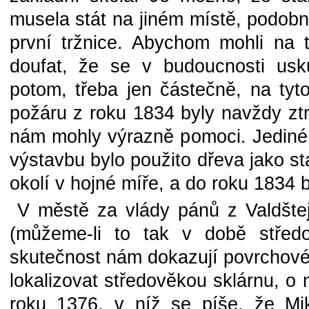
musela stát na jiném místě, podobně
první tržnice. Abychom mohli na
doufat, že se v budoucnosti usk
potom, třeba jen částečně, na tyt
požáru z roku 1834 byly navždy ztr
nám mohly výrazně pomoci. Jediné, čí
výstavbu bylo použito dřeva jako st
okolí v hojné míře, a do roku 1834 
V městě za vlády pánů z Valdšte
(můžeme-li to tak v době středo
skutečnost nám dokazují povrchové
lokalizovat středověkou sklárnu, o
roku 1376, v níž se píše, že Mi