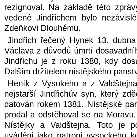
rezignoval. Na základě této zpráv
vedené Jindřichem bylo nezávislé
Zdeňkovi Dlouhému.
Jindřich řečený Hynek 13. dubna
Václava z důvodů úmrtí dosavadníh
Jindřichu je z roku 1380, kdy dos
Dalším držitelem nístějského panstv
Heník z Vysokého a z Valdštejna,
nejstarší Jindřichův syn, který zdě
datován rokem 1381. Nístějské pan
prodal a odstěhoval se na Moravu,
Nístějky a Valdštejna. Toto je 
uváděni jako patroni vysockého k