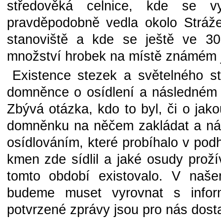
středověká celnice, kde se v
pravděpodobně vedla okolo Stráž
stanoviště a kde se ještě ve 30-
množství hrobek na místě známém 
Existence stezek a světelného s
domněnce o osídlení a následném 
Zbývá otázka, kdo to byl, či o jak
domněnku na něčem zakládat a nás
osídlováním, které probíhalo v podh
kmen zde sídlil a jaké osudy prožív
tomto období existovalo. V naš
budeme muset vyrovnat s info
potvrzené zprávy jsou pro nás dost