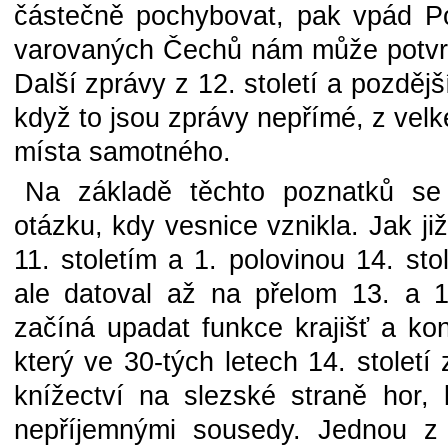
částečně pochybovat, pak vpád P
varovaných Čechů nám může potvrdit
Další zprávy z 12. století a pozdějš
když to jsou zprávy nepřímé, z velké
místa samotného.
Na základě těchto poznatků s
otázku, kdy vesnice vznikla. Jak ji
11. stoletím a 1. polovinou 14. sto
ale datoval až na přelom 13. a 14
začíná upadat funkce krajišť a k
který ve 30-tých letech 14. století
knížectví na slezské straně hor,
nepříjemnými sousedy. Jednou z 