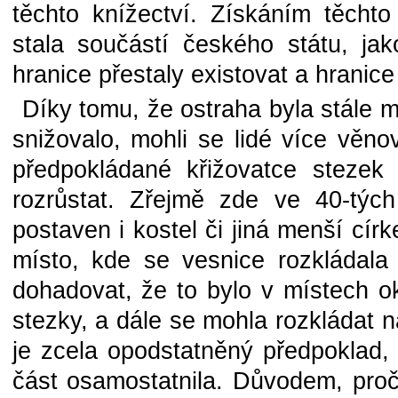
těchto knížectví. Získáním těch
stala součástí českého státu, ja
hranice přestaly existovat a hranic
Díky tomu, že ostraha byla stále
snižovalo, mohli se lidé více věn
předpokládané křižovatce stezek
rozrůstat. Zřejmě zde ve 40-tých
postaven i kostel či jiná menší cí
místo, kde se vesnice rozkládal
dohadovat, že to bylo v místech ok
stezky, a dále se mohla rozkládat n
je zcela opodstatněný předpoklad,
část osamostatnila. Důvodem, proč