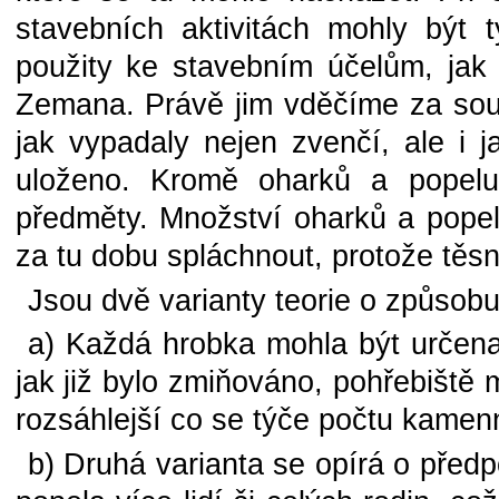
stavebních aktivitách mohly být
použity ke stavebním účelům, jak
Zemana. Právě jim vděčíme za soup
jak vypadaly nejen zvenčí, ale i j
uloženo. Kromě oharků a popelu
předměty. Množství oharků a popela
za tu dobu spláchnout, protože těsně
Jsou dvě varianty teorie o způsob
a) Každá hrobka mohla být určena
jak již bylo zmiňováno, pohřebiště
rozsáhlejší co se týče počtu kame
b) Druhá varianta se opírá o předp