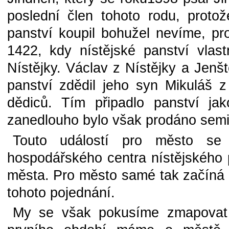
poslední člen tohoto rodu, proto
panství koupil bohužel nevíme, pr
1422, kdy nístějské panství vlast
Nístějky. Václav z Nístějky a Jenš
panství zdědil jeho syn Mikuláš 
dědiců. Tím připadlo panství ja
zanedlouho bylo však prodáno sem
Touto událostí pro město se 
hospodářského centra nístějského p
města. Pro město samé tak začíná 
tohoto pojednání.
My se však pokusíme zmapovat 