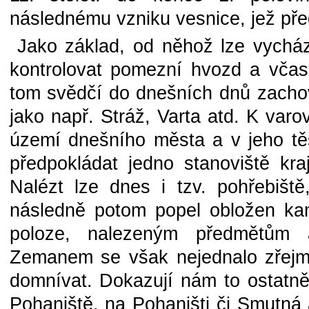
následnému vzniku vesnice, jež př
Jako základ, od něhož lze vycházet
kontrolovat pomezní hvozd a včas
tom svědčí do dnešních dnů zacho
jako např. Stráž, Varta atd. K varo
území dnešního města a v jeho těs
předpokládat jedno stanoviště kraj
Nalézt lze dnes i tzv. pohřebiště
následně potom popel obložen kam
poloze, nalezeným předmětům
Zemanem se však nejednalo zřejmě
domnívat. Dokazují nám to ostatn
Pohaniště, na Pohaništi či Smutná at