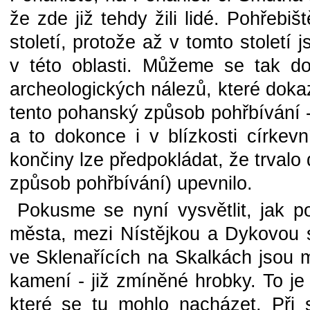
že zde již tehdy žili lidé. Pohřebi
století, protože až v tomto století
v této oblasti. Můžeme se tak d
archeologických nálezů, které dokazu
tento pohanský způsob pohřbívání -
a to dokonce i v blízkosti církevn
končiny lze předpokládat, že trvalo 
způsob pohřbívání) upevnilo.
Pokusme se nyní vysvětlit, jak p
města, mezi Nístějkou a Dykovou s
ve Sklenařících na Skalkách jsou 
kamení - již zmíněné hrobky. To j
které se tu mohlo nacházet. Při 