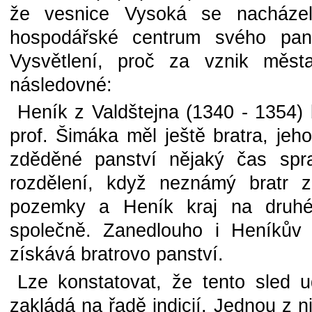
že vesnice Vysoká se nacházela
hospodářské centrum svého panst
Vysvětlení, proč za vznik měst
následovné:
Heník z Valdštejna (1340 - 1354)
prof. Šimáka měl ještě bratra, je
zděděné panství nějaký čas spra
rozdělení, když neznámý bratr zí
pozemky a Heník kraj na druhém
společně. Zanedlouho i Heníkův 
získává bratrovo panství.
Lze konstatovat, že tento sled u
zakládá na řadě indicií. Jednou z 