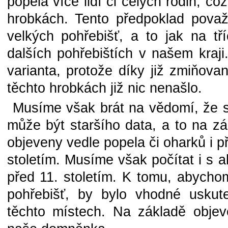
popela více lidí či celých rodin, co
hrobkách. Tento předpoklad považu
velkých pohřebišť, a to jak na tř
dalších pohřebištích v našem kraji
varianta, protože díky již zmiňova
těchto hrobkách již nic nenašlo.
Musíme však brát na vědomí, že s
může být staršího data, a to na zá
objeveny vedle popela či oharků i př
stoletím. Musíme však počítat i s al
před 11. stoletím. K tomu, abychom
pohřebišť, by bylo vhodné uskut
těchto místech. Na základě objeve