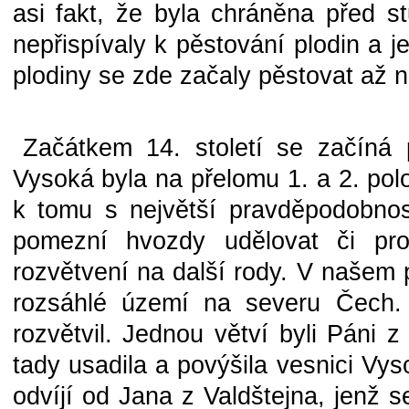
asi fakt, že byla chráněna před s
nepřispívaly k pěstování plodin a 
plodiny se zde začaly pěstovat až ně
Začátkem 14. století se začíná 
Vysoká byla na přelomu 1. a 2. pol
k tomu s největší pravděpodobností
pomezní hvozdy udělovat či pro
rozvětvení na další rody. V našem p
rozsáhlé území na severu Čech. 
rozvětvil. Jednou větví byli Páni z
tady usadila a povýšila vesnici Vy
odvíjí od Jana z Valdštejna, jenž s