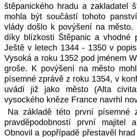
štěpanického hradu a zakladatel 
mohla být součástí tohoto panstv
vlády došlo k povýšení na město. 
díky blízkosti Štěpanic a vhodné
Ještě v letech 1344 - 1350 v popi
Vysoká a roku 1352 pod jménem Wys
groše. K povýšení na město mohl
písemné zprávě z roku 1354, v konf
uvádí již jako město (Alta civi
vysockého kněze France navrhl nov
Na základě této první písemné z
pravděpodobností první majitel 
Obnovil a popřípadě přestavěl hrad N