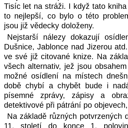
Tisíc let na stráži. I když tato knih
to nejlepší, co bylo o této prob
jsou již vědecky doloženy.
Nejstarší nálezy dokazují osídl
Dušnice, Jablonce nad Jizerou at
ve své již citované knize. Na zák
všech alternativ, jež jsou obsahem
možné osídlení na místech dnešn
době chybí a chybět bude i nadá
písemné zprávy, zápisy a obra
detektivové při pátrání po objevech
Na základě různých potvrzených d
11. století do konce 1. polovin