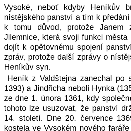
Vysoké, neboť kdyby Heníkův bra
nístějského panství a tím k předání
k tomu důvod, protože Janem z 
Jilemnice, která svoji funkci města
dojít k opětovnému spojení panst
zpráv, protože další zprávy o nístě
Heníkův syn.
Heník z Valdštejna zanechal po 
1393) a Jindřicha neboli Hynka (13
ze dne 1. února 1361, kdy společně
tohoto lze usuzovat, že panství drž
14. století. Dne 20. července 136
kostela ve Vysokém nového faráře 