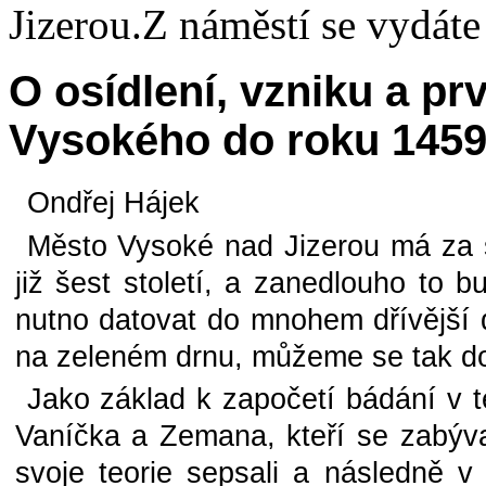
Jizerou.Z náměstí se vydáte 
O osídlení, vzniku a p
Vysokého do roku 1459 a
Ondřej Hájek
Město Vysoké nad Jizerou má za s
již šest století, a zanedlouho to b
nutno datovat do mnohem dřívější 
na zeleném drnu, můžeme se tak do
Jako základ k započetí bádání v té
Vaníčka a Zemana, kteří se zabýval
svoje teorie sepsali a následně 