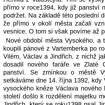
přímo v roce1394, kdy již panství ne
podržet. Na základě této poslední d
že přímo v okolí města začali vzn
vesnice. O tom si však povíme až p
Nové období města Vysokého, a tí
koupili pánové z Vartemberka po roc
Vilém, Václav a Jindřich, z nichž j
dosadil nového faráře ve Zlaté O
panství. Se zmínkou o městě Vy
setkáváme dne 14. října 1392, kdy 
vysockého kněze Václava nového kn
století došlo k rozdělení majetku me
Jindřich, který se roku1398 psal Ji