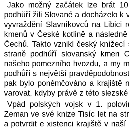
Jako možný začátek lze brát 10.
podhůří žili Slované a docházelo k 
vyvraždění Slavníkovců na Libici
kmenů v České kotlině a následn
Čechů. Takto vznikl český knížecí s
straně podhůří slovanský kmen Cha
našeho pomezního hvozdu, a my můž
podhůří s největší pravděpodobností
pak bylo poněmčováno a krajiště n
varovat, kdyby právě z této slezsk
Vpád polských vojsk v 1. polovi
Zeman ve své knize Tisíc let na strá
a potvrdit e xistenci krajiště v naší