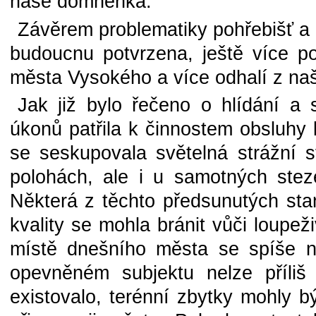
naše domněnka.
Závěrem problematiky pohřebišť a h
budoucnu potvrzena, ještě více po
města Vysokého a více odhalí z naší
Jak již bylo řečeno o hlídání a
úkonů patřila k činnostem obsluhy k
se seskupovala světelná strážní 
polohách, ale i u samotných stez
Některá z těchto předsunutých sta
kvality se mohla bránit vůči loupež
místě dnešního města se spíše n
opevněném subjektu nelze příli
existovalo, terénní zbytky mohly b