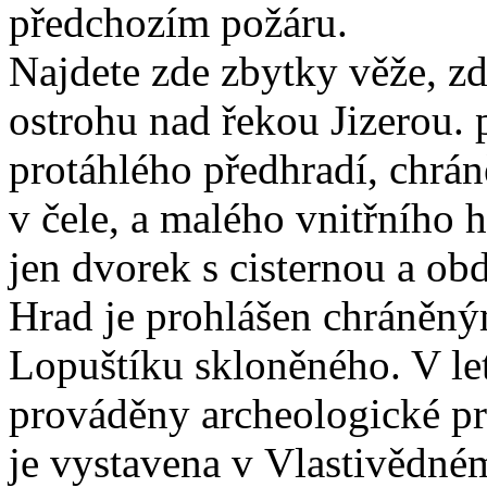
předchozím požáru.
Najdete zde zbytky věže, z
ostrohu nad řekou Jizerou. 
protáhlého předhradí, chrá
v čele, a malého vnitřního 
jen dvorek s cisternou a ob
Hrad je prohlášen chráněn
Lopuštíku skloněného. V le
prováděny archeologické p
je vystavena v Vlastivědn