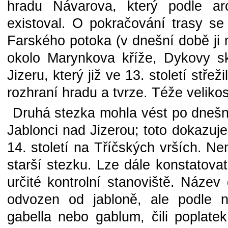
hradu Návarova, který podle arc
existoval. O pokračování trasy s
Farského potoka (v dnešní době ji m
okolo Marynkova kříže, Dykovy s
Jizeru, který již ve 13. století střež
rozhraní hradu a tvrze. Téže velikos
Druhá stezka mohla vést po dnešní
Jablonci nad Jizerou; toto dokazuje
14. století na Tříčských vrších. 
starší stezku. Lze dále konstatova
určité kontrolní stanoviště. Název
odvozen od jabloně, ale podle n
gabella nebo gablum, čili poplate