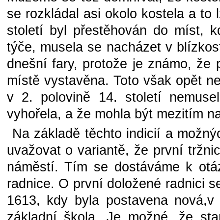
se rozkládal asi okolo kostela a to 
století byl přestěhován do míst, 
týče, musela se nacházet v blízkost
dnešní fary, protože je známo, že
místě vystavěna. Toto však opět nen
v 2. polovině 14. století nemuse
vyhořela, a že mohla být mezitím n
Na základě těchto indicií a možný
uvažovat o variantě, že první trž
náměstí. Tím se dostáváme k otá
radnice. O první doložené radnici s
1613, kdy byla postavena nová,v 
základní škola. Je možné, že star