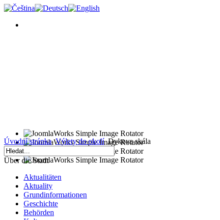
Úvodní stránka
Výlety do okolí
Dykova skála
Über die Stadt
Aktualitäten
Aktuality
Grundinformationen
Geschichte
Behörden