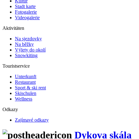
Kultur
Stadt karte
Fotogalerie
Videogalerie
Aktivitäten
Na sjezdovky
Na běžky
Výlety do okolí
Snowkiting
Touristservice
Unterkunft
Restaurant
Sport & ski rent
Skischulen
Wellness
Odkazy
Zajímavé odkazy
Dykova skála