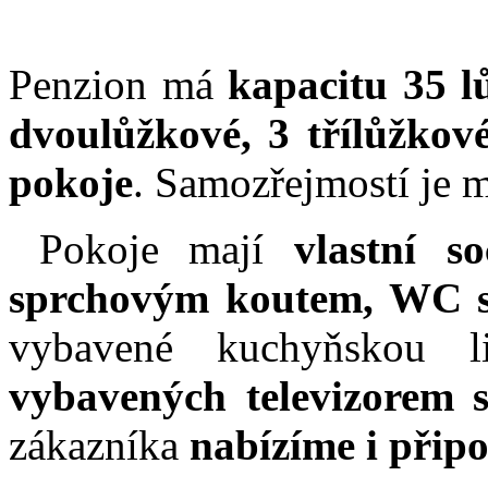
Penzion má
kapacitu 35 l
dvoulůžkové, 3 třílůžkové
pokoje
. Samozřejmostí je m
Pokoje mají
vlastní s
sprchovým koutem, WC 
vybavené kuchyňskou l
vybavených televizorem s
zákazníka
nabízíme i připo