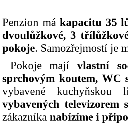
Penzion má
kapacitu 35 l
dvoulůžkové, 3 třílůžkové
pokoje
. Samozřejmostí je m
Pokoje mají
vlastní s
sprchovým koutem, WC 
vybavené kuchyňskou l
vybavených televizorem s
zákazníka
nabízíme i připo