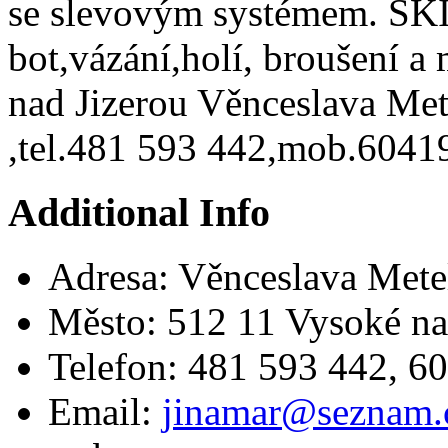
se slevovým systémem. SKI
bot,vázání,holí, broušení a
nad Jizerou Věnceslava Me
,tel.481 593 442,mob.604
Additional Info
Adresa:
Věnceslava Mete
Město:
512 11 Vysoké na
Telefon:
481 593 442, 6
Email:
jinamar@seznam.