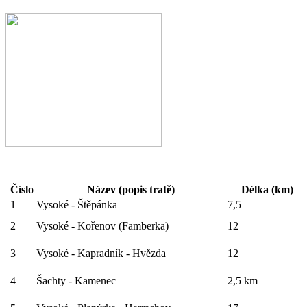
Číslo
Název (popis tratě)
Délka (km)
1
Vysoké - Štěpánka
7,5
2
Vysoké - Kořenov (Famberka)
12
3
Vysoké - Kapradník - Hvězda
12
4
Šachty - Kamenec
2,5 km