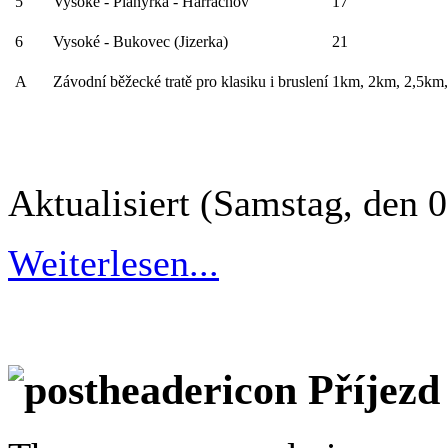
5
Vysoké - Planýrka - Harrachov
17
6
Vysoké - Bukovec (Jizerka)
21
A
Závodní běžecké tratě pro klasiku i bruslení
1km, 2km, 2,5km,
Aktualisiert (Samstag, den 
Weiterlesen...
Příjezd