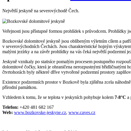
Největší jeskyně na severovýchodě Čech.
Veřejnosti jsou přístupné formou prohlídek s průvodcem. Prohlídky j
Bozkovské dolomitové jeskyně jsou oblíbeným výletním cílem a patř
v severovýchodních Čechách. Jsou charakteristické hojným výskytem 
malými jezírky a na závěr prohlídky na vás čeká největší podzemní 
Jeskyně vznikaly po statisíce pomalým procesem postupného rozpouš
dolomitové čočky, která je ohraničena nerozpustnými břidličnatými 
čtvrtohorách byly některé dříve vytvořené podzemní prostory zaplňo
Existence podzemních prostor v Bozkově byla zjištěna zcela náhodně
přírodní památkou.
Vzhledem k tomu, že se teplota v jeskyních pohybuje kolem
7-8°C
a 
Telefon:
+420 481 682 167
Web:
www.bozkovske-jeskyne.cz
,
www.caves.cz