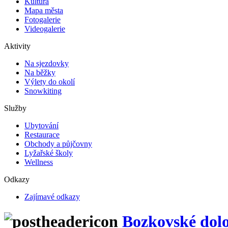
Kultura
Mapa města
Fotogalerie
Videogalerie
Aktivity
Na sjezdovky
Na běžky
Výlety do okolí
Snowkiting
Služby
Ubytování
Restaurace
Obchody a půjčovny
Lyžařské školy
Wellness
Odkazy
Zajímavé odkazy
Bozkovské dolo