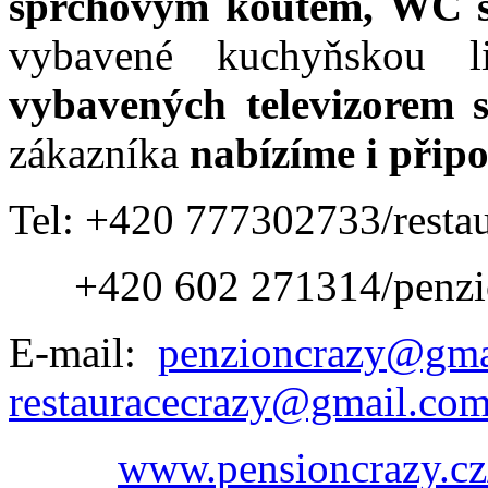
sprchovým koutem, WC 
vybavené kuchyňskou l
vybavených televizorem s
zákazníka
nabízíme i připo
Tel: +420 777302733/restau
+420 602 271314/penzi
E-mail:
penzioncrazy@gma
restauracecrazy@gmail.co
www.pensioncrazy.cz