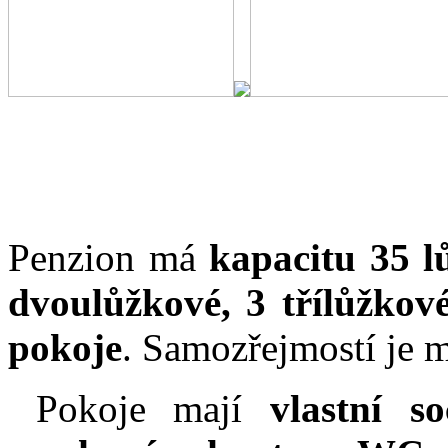
Penzion má
kapacitu 35 l
dvoulůžkové, 3 třílůžkové
pokoje
. Samozřejmostí je m
Pokoje mají
vlastní s