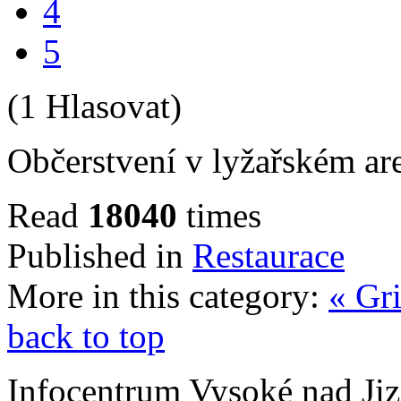
4
5
(1 Hlasovat)
Občerstvení v lyžařském ar
Read
18040
times
Published in
Restaurace
More in this category:
« Gri
back to top
Infocentrum Vysoké nad Ji