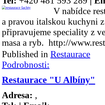
Tel:
+420 481 593 289
| Em
V nabídce res
a pravou italskou kuchyni z
připravujeme speciality z 
masa a ryb. http://www.rest
Published in
Restaurace
Podrobnosti:
Restaurace "U Albíny"
Adresa:
,