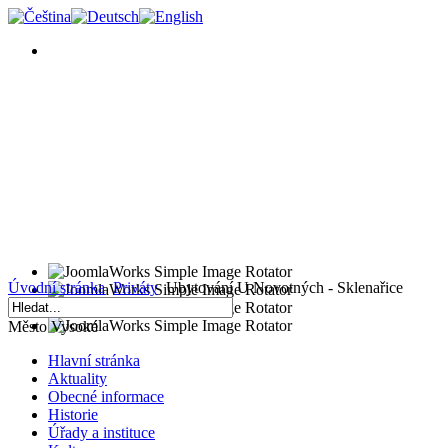
Úvodní stránka
Priváty
Ubytování U Novotných - Sklenařice
Město Vysoké
Hlavní stránka
Aktuality
Obecné informace
Historie
Úřady a instituce