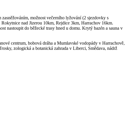
ělým zasněžováním, možnost večerního lyžování (2 sjezdovky s
5km, Rokytnice nad Jizerou 10km, Rejdice 3km, Harrachov 16km.
nost nastoupit do běžecké trasy hned u domu. Krytý bazén a sauna v
/J, lanové centrum, bobová dráha a Mumlavské vodopády v Harrachově,
rosky, zologická a botanická zahrada v Liberci, Smědava, nádrž