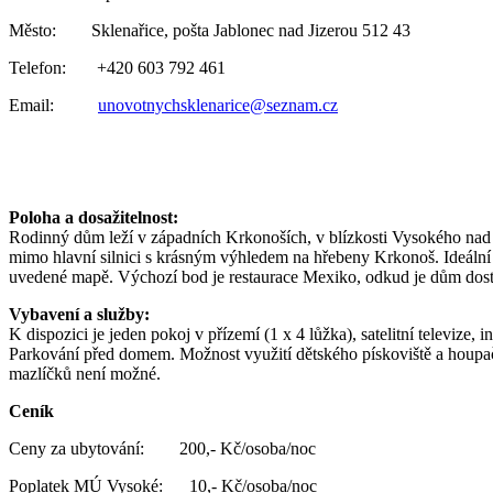
Město: Sklenařice, pošta Jablonec nad Jizerou 512 43
Telefon: +420 603 792 461
Email:
unovotnychsklenarice@seznam.cz
Poloha a dosažitelnost:
Rodinný dům leží v západních Krkonoších, v blízkosti Vysokého nad 
mimo hlavní silnici s krásným výhledem na hřebeny Krkonoš. Ideální p
uvedené mapě. Výchozí bod je restaurace Mexiko, odkud je dům dostu
Vybavení a služby:
K dispozici je jeden pokoj v přízemí (1 x 4 lůžka), satelitní televi
Parkování před domem. Možnost využití dětského pískoviště a houpač
mazlíčků není možné.
Ceník
Ceny za ubytování: 200,- Kč/osoba/noc
Poplatek MÚ Vysoké: 10,- Kč/osoba/noc