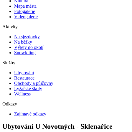
Kultura
Mapa města
Fotogalerie
Videogalerie
Aktivity
Na sjezdovky
Na běžky
Výlety do okolí
Snowkiting
Služby
Ubytování
Restaurace
Obchody a půjčovny
Lyžařské školy
Wellness
Odkazy
Zajímavé odkazy
Ubytování U Novotných - Sklenařice