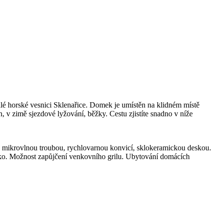
é horské vesnici Sklenařice. Domek je umístěn na klidném místě
 v zimě sjezdové lyžování, běžky. Cestu zjistíte snadno v níže
cí, mikrovlnou troubou, rychlovarnou konvicí, sklokeramickou deskou.
iko. Možnost zapůjčení venkovního grilu. Ubytování domácích