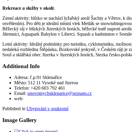
Rekreace a služby v okolí:
Zimní aktivity: blízko se nachází lyžařský areál Šachty a Větrov, k 
osvětlením). Pro děti je ideální místní vlek Metlák se snowtubingov
Běžecký ráj v blízkých Jizerských horách, běžecké tratě naproti are
Jilemnici, Aquapark Babylon v Liberci. Squash a badminton v Semile
Letní aktivity: Ideální podmínky pro turistiku, cykloturistiku, mož
nedaleká rozhledna Štěpánka, Bozkovské jeskyně, v Českém ráji je z
Souš a sklářská obec Jizerka v Jizerských horách, Stezka česko-pols
Additional Info
Adresa:
č.p.91 Sklenařice
Město:
512 11 Vysoké nad Jizerou
Telefon:
+420 603 792 461
Email:
unovotnychsklenarice@seznam.cz
web:
Published in
Ubytování v soukromí
Image Gallery