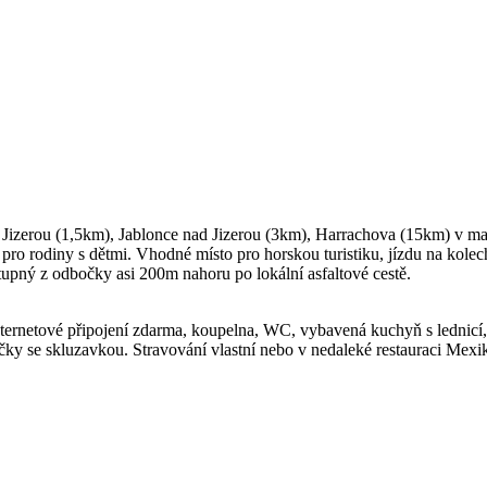
Jizerou (1,5km), Jablonce nad Jizerou (3km), Harrachova (15km) v mal
ro rodiny s dětmi. Vhodné místo pro horskou turistiku, jízdu na kolech,
pný z odbočky asi 200m nahoru po lokální asfaltové cestě.
ze, internetové připojení zdarma, koupelna, WC, vybavená kuchyň s ledni
ky se skluzavkou. Stravování vlastní nebo v nedaleké restauraci Mex