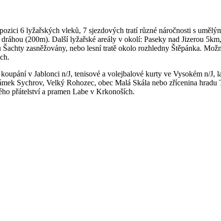
dispozici 6 lyžařských vleků, 7 sjezdových tratí různé náročnosti s um
ou dráhou (200m). Další lyžařské areály v okolí: Paseky nad Jizerou 
álu Šachty zasněžovány, nebo lesní tratě okolo rozhledny Štěpánka. Mož
ch.
nost koupání v Jablonci n/J, tenisové a volejbalové kurty ve Vysokém n
ámek Sychrov, Velký Rohozec, obec Malá Skála nebo zřícenina hradu T
kého přátelství a pramen Labe v Krkonoších.